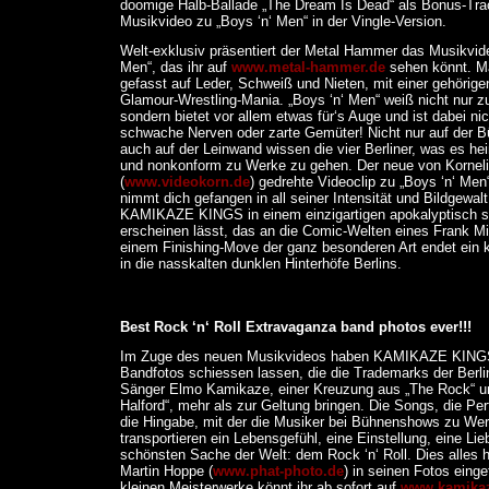
doomige Halb-Ballade „The Dream Is Dead“ als Bonus-Tra
Musikvideo zu „Boys ‘n‘ Men“ in der Vingle-Version.
Welt-exklusiv präsentiert der Metal Hammer das Musikvide
Men“, das ihr auf
www.metal-hammer.de
sehen könnt. M
gefasst auf Leder, Schweiß und Nieten, mit einer gehörige
Glamour-Wrestling-Mania. „Boys ‘n‘ Men“ weiß nicht nur z
sondern bietet vor allem etwas für‘s Auge und ist dabei nic
schwache Nerven oder zarte Gemüter! Nicht nur auf der 
auch auf der Leinwand wissen die vier Berliner, was es hei
und nonkonform zu Werke zu gehen. Der neue von Korneli
(
www.videokorn.de
) gedrehte Videoclip zu „Boys ‘n‘ Men“
nimmt dich gefangen in all seiner Intensität und Bildgewalt
KAMIKAZE KINGS in einem einzigartigen apokalyptisch s
erscheinen lässt, das an die Comic-Welten eines Frank Mill
einem Finishing-Move der ganz besonderen Art endet ein k
in die nasskalten dunklen Hinterhöfe Berlins.
Best Rock ‘n‘ Roll Extravaganza band photos ever!!!
Im Zuge des neuen Musikvideos haben KAMIKAZE KING
Bandfotos schiessen lassen, die die Trademarks der Berl
Sänger Elmo Kamikaze, einer Kreuzung aus „The Rock“ u
Halford“, mehr als zur Geltung bringen. Die Songs, die P
die Hingabe, mit der die Musiker bei Bühnenshows zu We
transportieren ein Lebensgefühl, eine Einstellung, eine Lie
schönsten Sache der Welt: dem Rock ‘n‘ Roll. Dies alles h
Martin Hoppe (
www.phat-photo.de
) in seinen Fotos eing
kleinen Meisterwerke könnt ihr ab sofort auf
www.kamikaz