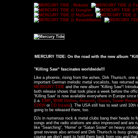
MERCURY TIDE: On the road with the new album “Kill
"Killing Saw“ fascinates worldwide!!!
Like a phoenix, rising from the ashes, Dirk Thurisch, one 
important German melodic metal vocalists, has returned w
MERCURY TIDE
and the new album “Killing Saw“! Introd
both release shows that took place a week before the offici
“Killing Saw“ is now available everywhere in Europe since
(i.a.
EMP
,
MAM Online
,
Amazon
,
iTunes
,
Tower Recor
CDON
or
CD Inzane
). The USA still has to wait until 10th of
going to be released there, too.
DJs in numerous rock & metal clubs bang their heads 
songs and the radio stations are also impressed and are ru
like “Searching“, “Home“ or “Satan Sister“ on heavy rotation
great reviews also arrived and Dirk Thurisch is busy giving
course we don’t want to hold them back from you and that 