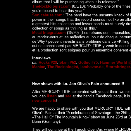
album that I will be purchasing when it is released.“
TheRocktologist.com
(8,5/10): “Probably one of the fine
you’re bound to hear this year.“
Sonicabuse.com
: “The band have the uncanny knack of
power in their songs that the record sounds not like an a
a greatest hits collection and lesser bands must surely dr
collection of songs as thrilling as this.“
Metal-Integral.com
(18/20): „Les refrains sont imparables, 
au rendez-vous et les mélodies au bout de chaque instrum
de Why? peuvent investir sans problème dans ce «Killing
qui ne connaissent pas MERCURY TIDE y venir le coeur l
et la production sont soignés pour un ensemble cohérent et
Interviews
i.a.
Rocks #29
,
Slam #62
,
Gothic #75
,
Hammer World #
Maniac
,
The Rocktologist,
Iamhavoc.de
,
Stormbringer.
New shows with i.a. Jon Oliva’s Pain announced!!!
After MERCURY TIDE celebrated with you at their two rel
you can
listen
and
see
at the band’s Facebook page, it is
new concerts
!
We are happy to share with you that MERCURY TIDE will 
Oliva's Pain at their “A celebration of Savatage - the 25th 
«The Hall Of The Mountain King»“ show on June 23rd at B
Bonn (Germany).
They will continue at the Turock Open Air, where MERCUR