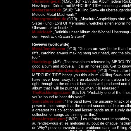
Stormbringer.at
(4,5/5): „Ich kann das Album jedem Rock
Herz legen. Dirk ist mit MERCURY TIDE eindeutig zurück!
Medazzarock.ch
(9/10): "«Killing Saw» ein überzeugen
Melodic Metal Machwerk.“
Undergrounded.de
(9/10): „Absolute Anspieltipps sind 
Sister» und «Lord Of Memories», welches einen enorm h
Ohrwurmfaktor besitzt.“
Musicload
: „Definitiv unser Album der Woche! Überzeugt 
dem Freetrack «Satan Sister»!“
Reviews (worldwide)
Metal-Temple.com
(9/10): “Guitars are way better than I
riffs, catching always making bang your head, and the slo
too.“
Hardcity.gr
(4/5): „The new album released by MERCURY 
good album and above all, it is an honest job. Get to know 
MetalShockFinland.wordpress.com
(9/10): “Even after 
MERCURY TIDE brings you this album «Killing Saw» and it
have never been away. It is an absolute brilliant album fr
right through to the drums it has been well produced and it 
album that I will be purchasing when it is released.“
TheRocktologist.com
(8,5/10): “Probably one of the fine
you’re bound to hear this year.“
Sonicabuse.com
: “The band have the uncanny knack of
power in their songs that the record sounds not like an a
a greatest hits collection and lesser bands must surely dr
collection of songs as thrilling as this.“
Metal-Integral.com
(18/20): „Les refrains sont imparables, l
au rendez-vous et les mélodies au bout de chaque instrum
de Why? peuvent investir sans problème dans ce Killing S