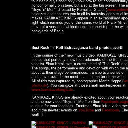
four Berlin guys don’t only know how to act controversiall
nonconformally on stage, but also at the big screen. The n
“Boys ‘n‘ Men“, directed by Kornelius Glaser (
www.videok
polarizes and captures you in all its intensity and visual 
makes KAMIKAZE KINGS appear in an extraordinary apoca
light which reminds you of the comic world of Frank Miller.
move of a very special kind ends the short trip to the wet 
backyards of Berlin.
Best Rock ‘n‘ Roll Extravaganza band photos ever!!!
In the course of their new music video, KAMIKAZE KING
photos that perfectly show the trademarks of the Berlin b
vocalist Elmo Kamikaze, a cross-breed of “The Rock“ and 
The songs, the performance and devotion with which the 
about at their stage performances, transports a sense of lif
and a love towards the most beautiful matter of the world: 
All of this was captured by photographer Martin Hoppe (
ww
photo.de
). You can gaze at those small masterpieces at
www.kamikazekings.de
.
KAMIKAZE KINGS are already excited about your reaction
and the new video “Boys ‘n‘ Men“ on their
Facebook page
curious for your feedback. Frontman Elmo left a video me
about the newest events on
YouTube
and
Facebook
. Chec
worth it!