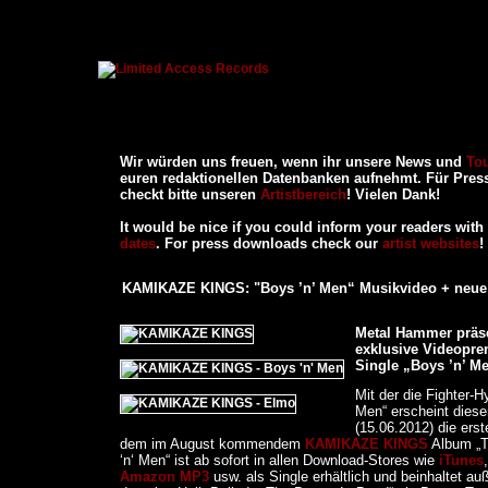
Wir würden uns freuen, wenn ihr unsere News und
To
euren redaktionellen Datenbanken aufnehmt. Für Pre
checkt bitte unseren
Artistbereich
! Vielen Dank!
It would be nice if you could inform your readers wit
dates
. For press downloads check our
artist websites
!
KAMIKAZE KINGS: "Boys ’n’ Men“ Musikvideo + neue
Metal Hammer präse
exklusive Videopre
Single „Boys ’n’ Me
Mit der die Fighter-
Men“ erscheint diese
(15.06.2012) die erst
dem im August kommendem
KAMIKAZE KINGS
Album „T
‘n‘ Men“ ist ab sofort in allen Download-Stores wie
iTunes
Amazon MP3
usw. als Single erhältlich und beinhaltet a