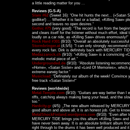
a little reading matter for you …
Reviews (G-S-A)
Slam #62
(Sweet 16): “One hit hunts the next... («Satan S
godlike!) … Whether it is fast or a ballad, «Killing Saw» p
second and leaves no open desires.“
Gothic #75
(very good): “The record is fun from the beginn
and clears itself for the listener without much effort, ideal 
loudly on a car ride, as «Killing Saw» drives enormously!“
Rock Hard #301
(8/10): "Overall an absolutely successful
Stormbringer.at
(4,5/5): “I can only strongly recommend t
every rock fan. Dirk is definitely back with MERCURY TID
Medazzarock.ch
(9/10): “«Killing Saw» is a convincing 
melodic metal piece of art.“
Undergrounded.de
(9/10): “Absolute listening recommend
«Home», «Satan Sister» and «Lord Of Memories», which 
extreme earwig factor.“
Musicload
: “Definately our album of the week! Convince y
free track «Satan Sister»!“
Reviews (worldwide)
Metal-Temple.com
(9/10): “Guitars are way better than I
riffs, catching always making bang your head, and the slo
too.“
Hardcity.gr
(4/5): „The new album released by MERCURY 
good album and above all, it is an honest job. Get to know 
MetalShockFinland.wordpress.com
(9/10): “Even after 
MERCURY TIDE brings you this album «Killing Saw» and it
have never been away. It is an absolute brilliant album fr
right through to the drums it has been well produced and it 