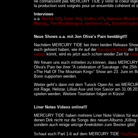
ne connaissent pas MERCURY TIDE y venir le coeur léger
la production sont soignés pour un ensemble cohérent et de
Interviews
u.a.
Rocks #29
,
Slam #62
,
Gothic #75
,
Hammer World 
Maniac
,
The Rocktologist,
Iamhavoc.de
,
Stormbringer.
Neue Shows u.a. mit Jon Oliva’s Pain bestätigt!!!
Nachdem MERCURY TIDE bei ihren beiden Release Shows 
euch gefeiert haben, wie ihr auf der
Facebook-Seite
der 
sehen
könnt, wird es jetzt auch schon wieder Zeit für
neu
Wir freuen uns euch mitteilen zu können, dass MERCUR
Oliva's Pain bei ihrer “A celebration of Savatage - the 25th
«The Hall Of The Mountain King»“ Show am 23. Juni im B
Bonn supporten werden.
Weiter geht’s dann mit dem Turock Open Air, wo MERCU
mit Rage, Helstar, Lillian Axe und Iron Savior am 31.08.2
spielen werden. Weitere Tourdaten folgen in Kürze!
Liner Notes Videos online!!!
MERCURY TIDE haben mehrere Liner Note Videos für euch
denen Dirk nicht nur die Songs des neuen Albums „Killing S
sondern auch einige witzige Anekdoten zum Besten gibt!
Schaut euch Part 1-6 auf dem MERCURY TIDE
YouTube