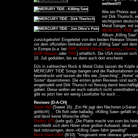
weltweit!!!
Wie ein Phönix aus 
mit Dirk Thurisch, e
wichtigsten deutsch
Metal Sänger, mit s
MERCURY TIDE
u
Album „Killing Saw
zurückgekehrt! Eingeleitet von den beiden Release Show
vor dem offiziellen Verkaufsstart ist „Killing Saw“ seit dem
in Europa (u.a. bei
EMP
,
MAM Online
,
Amazon
,
iTunes
AOR Heaven
oder
TWS
) erhältlich. Die USA müssen sich
10. Juli gedulden, bis es dann auch dort erscheint.
DJs in zahlreichen Rock & Metal Clubs lassen die Köpfe 
MERCURY TIDE Songs bangen und die Radiostationen sin
beeindruckt und lassen die Hits wie „Searching“, „Home“ o
Sister“ dauerrotieren. Die ersten guten Reviews sind auch
eingetrudelt und Dirk Thurisch ist fleissig damit beschäftig
geben. Diese wollen wir euch natürlich nicht vorenthalten
gibt es jetzt hier ein wenig Lesefutter für euch …
Reviews (D-A-CH)
Slam #62
(Sweet 16): „Ein Hit jagt den Nächsten («Satan 
göttlich!) … Ob flott oder balladig, «Killing Saw» gefällt i
und lässt keine Wünsche offen.“
Gothic #75
(sehr gut): „Die Platte macht von vorn bis hin
erschließt sich dem Hörer ohne großen Aufwand, ideal um 
laut mitzusingen, denn «Killing Saw» fährt gewaltig!“
Rock Hard #301
(8/10): "Insgesamt eine überaus gelunge