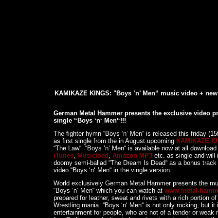
KAMIKAZE KINGS: "Boys ’n’ Men“ music video + new
German Metal Hammer presents the exclusive video pr
single “Boys ‘n‘ Men“!!!
The fighter hymn “Boys ‘n‘ Men“ is released this friday (1
as first single from the in August upcoming
KAMIKAZE K
“The Law“. “Boys ’n’ Men“ is available now at all download 
iTunes
,
Musicload
,
Amazon MP3
etc. as single and will 
doomy semi-ballad “The Dream Is Dead“ as a bonus track 
video “Boys ‘n‘ Men“ in the vingle version.
World exclusively German Metal Hammer presents the mus
“Boys ‘n‘ Men“ which you can watch at
www.metal-hamm
prepared for leather, sweat and rivets with a rich portion o
Wrestling mania. “Boys ‘n‘ Men“ is not only rocking, but it 
entertainment for people, who are not of a tender or weak